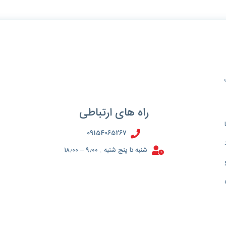
راه های ارتباطی
09154065267
شنبه تا پنج شنبه . ۹٫۰۰ – ۱۸٫۰۰