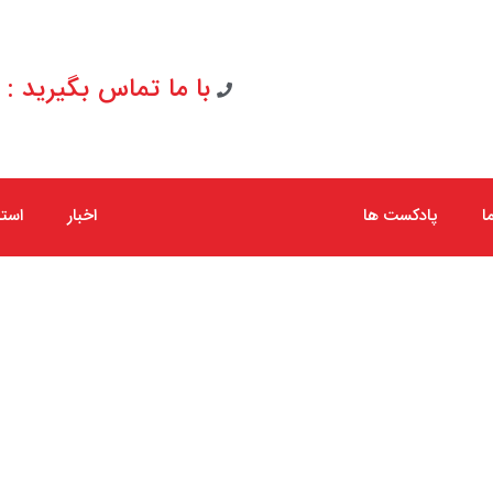
با ما تماس بگیرید : 09154065267
ا
پادکست ها
اخبار
است