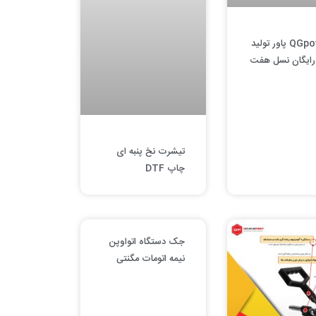
QGpower پاور تولید
رایگان نسل هفت
تیشرت نخ پنبه ای
چاپ DTF
جک دستگاه اتواوپن
نیمه اتومات مگنتی