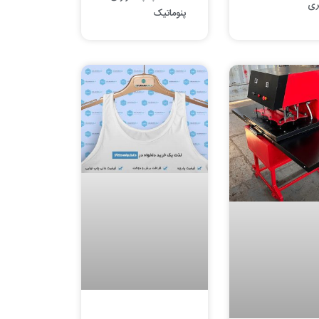
ری
پنوماتیک