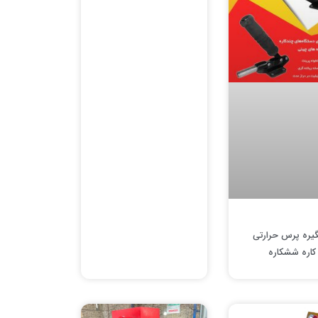
یره پرس حرارتی
کاره ششکاره