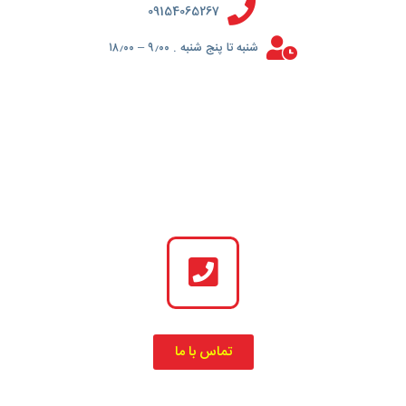
09154065267
شنبه تا پنج شنبه . ۹٫۰۰ – ۱۸٫۰۰
تماس با ما