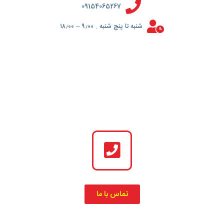
09154065267
شنبه تا پنج شنبه . ۹٫۰۰ – ۱۸٫۰۰
تماس با ما