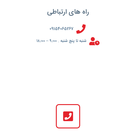
راه های ارتباطی
09154065267
شنبه تا پنج شنبه . ۹٫۰۰ – ۱۸٫۰۰