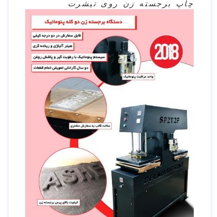
چاپ برجسته زن روی تیشرت