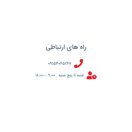
راه های ارتباطی
09154065267
شنبه تا پنج شنبه . ۹٫۰۰ – ۱۸٫۰۰