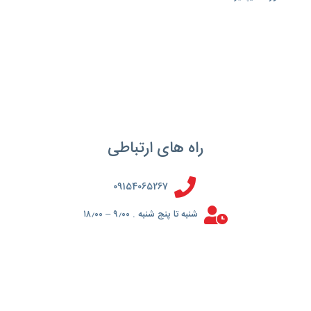
راه های ارتباطی
09154065267
شنبه تا پنج شنبه . ۹٫۰۰ – ۱۸٫۰۰