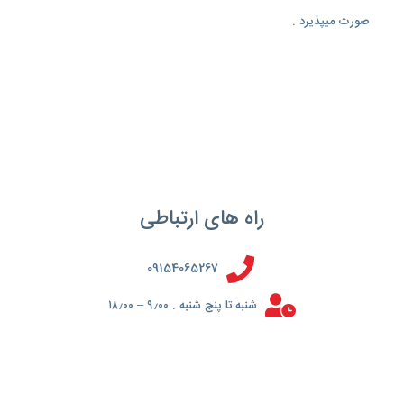
صورت میپذیرد .
راه های ارتباطی
09154065267
شنبه تا پنج شنبه . ۹٫۰۰ – ۱۸٫۰۰