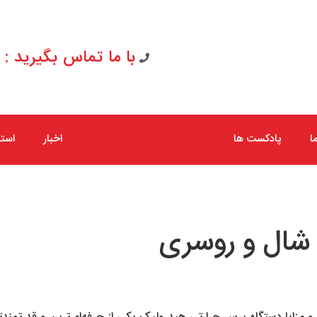
با ما تماس بگیرید : 09154065267
ا
پادکست ها
اخبار
است
شال و روسری