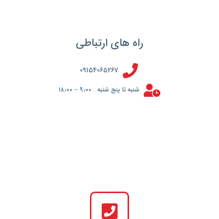
راه های ارتباطی
09154065267
شنبه تا پنج شنبه . ۹٫۰۰ – ۱۸٫۰۰