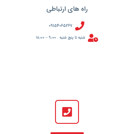
راه های ارتباطی
09154065267
شنبه تا پنج شنبه . ۹٫۰۰ – ۱۸٫۰۰