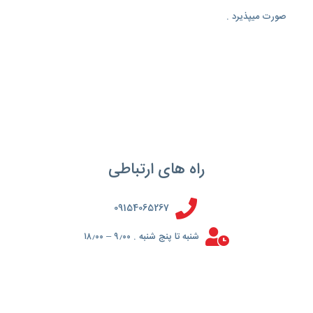
صورت میپذیرد .
راه های ارتباطی
09154065267
شنبه تا پنج شنبه . ۹٫۰۰ – ۱۸٫۰۰